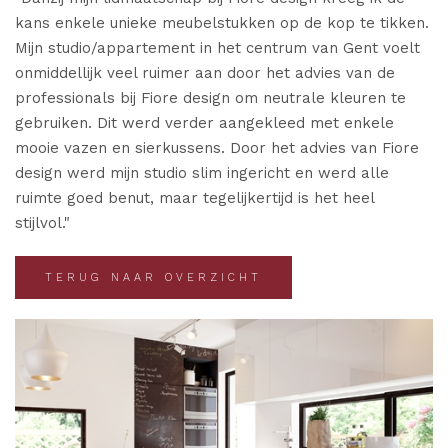
kans enkele unieke meubelstukken op de kop te tikken.
Mijn studio/appartement in het centrum van Gent voelt
CATALOGUS
onmiddellijk veel ruimer aan door het advies van de
professionals bij Fiore design om neutrale kleuren te
gebruiken. Dit werd verder aangekleed met enkele
HORECA DESIGN
mooie vazen en sierkussens. Door het advies van Fiore
design werd mijn studio slim ingericht en werd alle
ruimte goed benut, maar tegelijkertijd is het heel
stijlvol."
KLANTENINFO
TERUG NAAR OVERZICHT
HEALTH AND HOSPITALITY
SERVICE