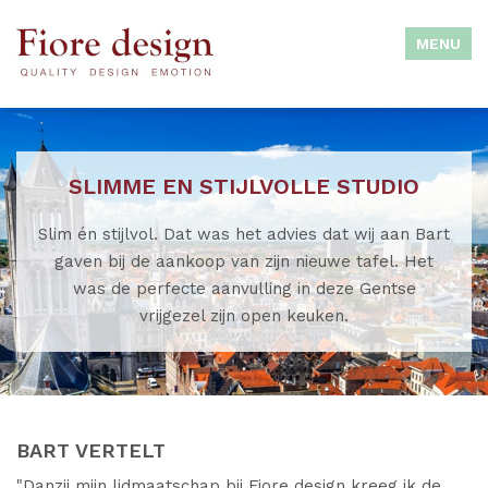
MENU
INDOOR
SLIMME EN STIJLVOLLE STUDIO
OUTDOOR
Slim én stijlvol. Dat was het advies dat wij aan Bart
gaven bij de aankoop van zijn nieuwe tafel. Het
was de perfecte aanvulling in deze Gentse
SLAAPCOMFORT
vrijgezel zijn open keuken.
KLANTENINFO
BART VERTELT
INSPIRATIE
"Danzij mijn lidmaatschap bij Fiore design kreeg ik de