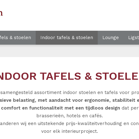
fels & stoelen
Indoor tafels & stoelen
Lounge
Ligs
NDOOR TAFELS & STOEL
 samengesteld assortiment indoor stoelen en tafels voor pr
sieve belasting, met aandacht voor ergonomie, stabiliteit e
n
comfort en functionaliteit met een tijdloos design
dat perf
brasserieën, hotels en cafés.
anderen wij een uitstekende prijs-kwaliteitverhouding en co
voor elk interieurproject.