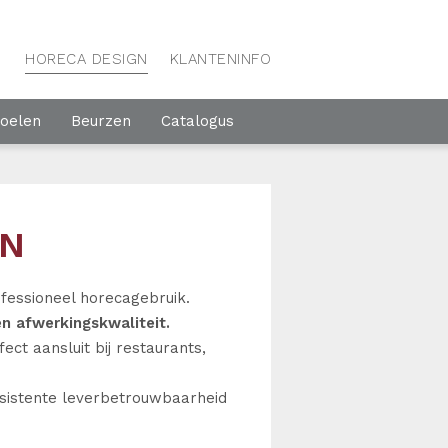
HORECA DESIGN
KLANTENINFO
toelen
Beurzen
Catalogus
EN
ofessioneel horecagebruik.
n afwerkingskwaliteit.
ect aansluit bij restaurants,
nsistente leverbetrouwbaarheid