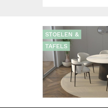
STOELEN
&
TAFELS