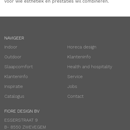
voor wie esthetiek en prestaties wil combineren.
NAVIGEER
Indoor
Horeca design
Outdoor
Klanteninfo
Slaapcomfort
Health and hospitality
Klanteninfo
Service
Inspiratie
Jobs
Catalogus
Contact
FIORE DESIGN BV
ESSERSTRAAT 9
B- 8550 ZWEVEGEM