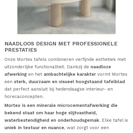
CATALOGUS
HORECA DESIGN
NAADLOOS DESIGN MET PROFESSIONELE
PRESTATIES
Onze Mortex tafels combineren verfijnde esthetiek met
KLANTENINFO
uitzonderlijke functionaliteit. Dankzij de
naadloze
afwerking
en het
ambachtelijke karakter
vormt Mortex
een
sterk, duurzaam en visueel hoogstaand tafelblad
dat perfect aansluit bij hedendaagse interieur- en
HEALTH AND HOSPITALITY
horecaconcepten.
Mortex is een minerale microcementafwerking die
bekend staat om haar hoge slijtvastheid,
SERVICE
waterbestendigheid en onderhoudsgemak
. Elke tafel is
uniek in textuur en nuance
, wat zorgt voor een