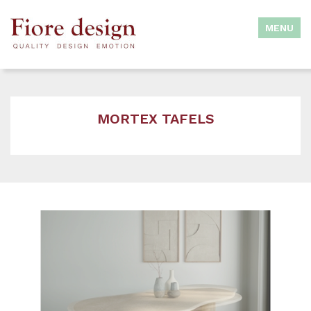
MENU
INDOOR
MORTEX TAFELS
OUTDOOR
SLAAPCOMFORT
KLANTENINFO
INSPIRATIE